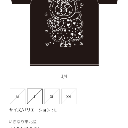
1
/
4
M
L
XL
XXL
サイズ/バリエーション
L
いぎなり東北産