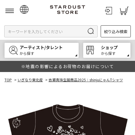
日本語
絞り込み検索
English
한국어
アーティスト/タレント
ショップ
中文
から探す
から探す
※地震の影響によるお荷物のお届けについて
TOP
>
いぎなり東北産
>
吉瀬真珠生誕商品2025：shinjuにゃんTシャツ