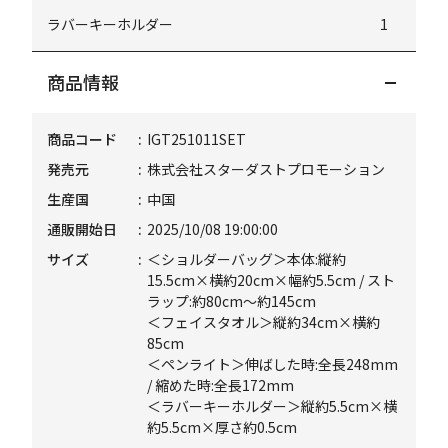
ラバーキーホルダー
1
商品情報
商品コード
IGT251011SET
発売元
株式会社スターダストプロモーション
生産国
中国
通販開始日
2025/10/08 19:00:00
サイズ
＜ショルダーバッグ＞本体:縦約
15.5cm×横約20cm×幅約5.5cm / スト
ラップ:約80cm～約145cm
＜フェイスタオル＞縦約34cm×横約
85cm
＜ペンライト＞伸ばした時:全長248mm
/ 縮めた時:全長172mm
＜ラバーキーホルダー＞縦約5.5cm×横
約5.5cm×厚さ約0.5cm