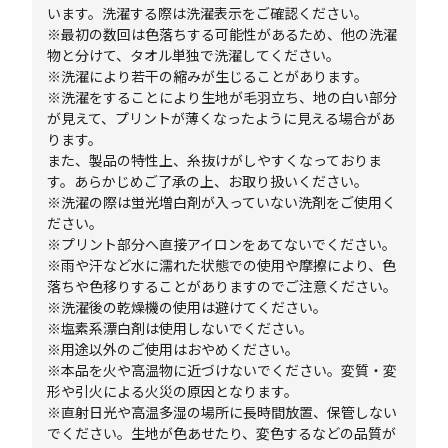
います。洗濯する際は洗濯表示をご確認ください。
※最初の数回は色落ちする可能性があるため、他の洗濯
物と分けて、タオル単独で洗濯してください。
※洗濯により若干の縮みが生じることがあります。
※洗濯をすることにより生地が毛羽立ち、地の白い部分
が見えて、プリントが薄くなったように見える場合があ
ります。
また、製品の特性上、糸抜けがしやすくなっておりま
す。あらかじめご了承の上、お取り扱いください。
※洗濯の際は蛍光増白剤が入っていない洗剤をご使用く
ださい。
※プリント部分へ直接アイロンをあてないでください。
※雨や汗など水に濡れた状態での使用や摩擦により、色
落ちや色移りすることがありますのでご注意ください。
※洗濯後の乾燥機の使用は避けてください。
※塩素系漂白剤は使用しないでください。
※用途以外のご使用はおやめください。
※本品を火や高温物に近づけないでください。変質・変
形や引火による火災の原因となります。
※直射日光や高温多湿の場所に長時間放置、保管しない
でください。生地が色あせたり、変色するなどの品質が