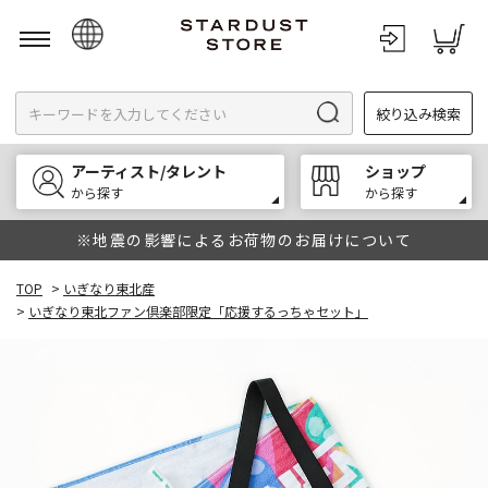
日本語
絞り込み検索
English
한국어
アーティスト/タレント
ショップ
中文
から探す
から探す
※地震の影響によるお荷物のお届けについて
TOP
>
いぎなり東北産
>
いぎなり東北ファン倶楽部限定「応援するっちゃセット」