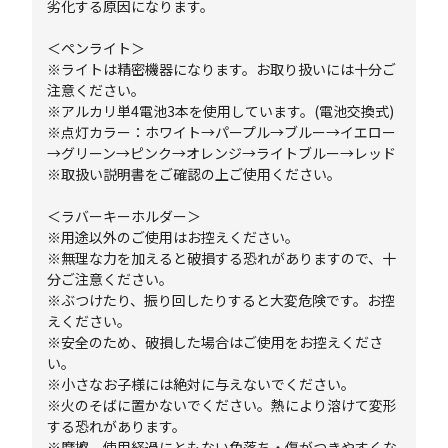
劣化する原因になります。
＜ペンライト＞
※ライトは精密機器になります。お取り扱いには十分ご
注意ください。
※アルカリ単4電池3本を使用しています。(電池交換式)
※点灯カラー：ホワイト→パープル→ブルー→イエロー
→グリーン→ピンク→オレンジ→ライトブルー→レッド
※取扱い説明書をご確認の上ご使用ください。
＜ラバーキーホルダー＞
※用途以外のご使用はお控えください。
※無理な力を加えると破損する恐れがありますので、十
分ご注意ください。
※ぶつけたり、振り回したりすると大変危険です。お控
えください。
※安全のため、破損した場合はご使用をお控えくださ
い。
※小さなお子様には絶対に与えないでください。
※火のそばに置かないでください。熱により溶けて変形
する恐れがあります。
※摩擦、使用経過にともない色落ち・傷がつきやすくな