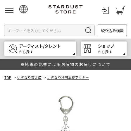
日本語
絞り込み検索
English
한국어
アーティスト/タレント
ショップ
中文
から探す
から探す
※地震の影響によるお荷物のお届けについて
TOP
>
いぎなり東北産
>
いぎなり秋田本校アクキー