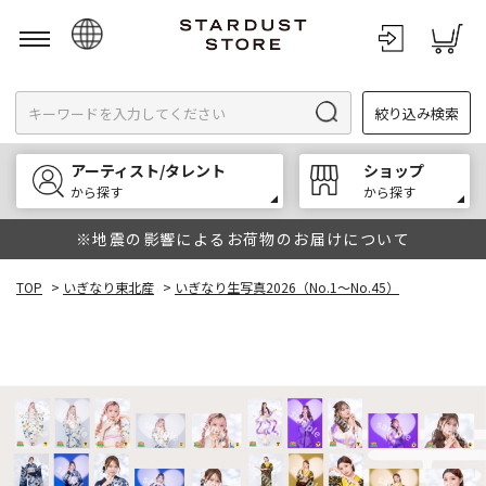
日本語
絞り込み検索
English
한국어
アーティスト/タレント
ショップ
中文
から探す
から探す
※地震の影響によるお荷物のお届けについて
TOP
>
いぎなり東北産
>
いぎなり生写真2026（No.1～No.45）