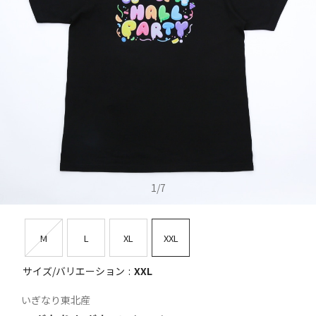
1
/
7
M
L
XL
XXL
サイズ/バリエーション
XXL
いぎなり東北産