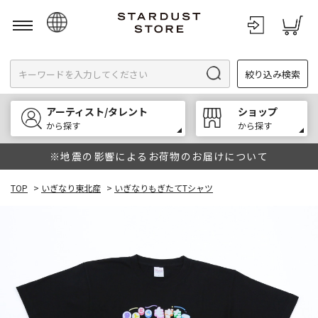
日本語
絞り込み検索
English
한국어
アーティスト/タレント
ショップ
中文
から探す
から探す
※地震の影響によるお荷物のお届けについて
TOP
>
いぎなり東北産
>
いぎなりもぎたてTシャツ