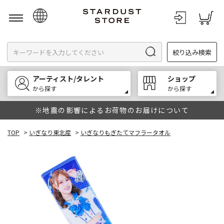
日本語
絞り込み検索
English
한국어
アーティスト/タレント
ショップ
中文
から探す
から探す
※地震の影響によるお荷物のお届けについて
TOP
>
いぎなり東北産
>
いぎなりもぎたてマフラータオル