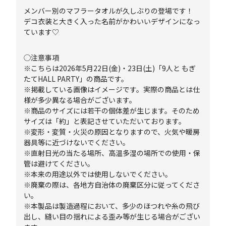
メンバー別のマフラータオルが久しぶりの登場です！
デコ衣装と大きく入った名前がかわいいデザインになっ
ています♡
◯注意事項
※こちらは2026年5月22日(金)・23日(土)「9人と もぎ
たてHALL PARTY」の商品です。
※掲載している画像はイメージです。実際の商品とは仕
様が多少異なる場合がございます。
※商品のサイズには若干の個体差が生じます。そのため
サイズは「約」と表記させていただいております。
※変形・変質・火災の原因となりますので、火気や暖房
器具等に近づけないでください。
※直射日光の当たる場所、高温多湿の場所での使用・保
管は避けてください。
※本来の用途以外では使用しないでください。
※廃棄の際は、各地方自治体の廃棄区分に従ってくださ
い。
※本製品は製造過程において、多少のほつれや糸の飛び
出し、縫い目の揺れによる歪み等が生じる場合がござい