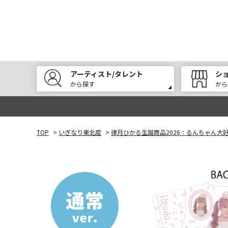
アーティスト/タレント
シ
から探す
から
TOP
>
いぎなり東北産
>
律月ひかる生誕商品2026：るんちゃん大