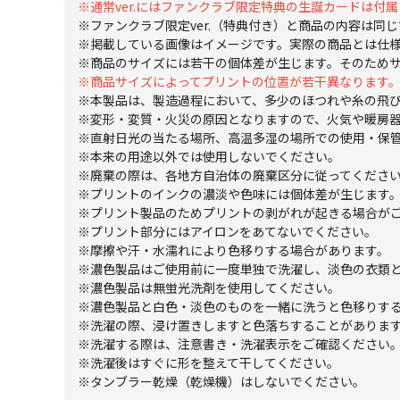
※通常ver.にはファンクラブ限定特典の生誕カードは付
※ファンクラブ限定ver.（特典付き）と商品の内容は同
※掲載している画像はイメージです。実際の商品とは仕
※商品のサイズには若干の個体差が生じます。そのため
※商品サイズによってプリントの位置が若干異なります
※本製品は、製造過程において、多少のほつれや糸の飛
※変形・変質・火災の原因となりますので、火気や暖房
※直射日光の当たる場所、高温多湿の場所での使用・保
※本来の用途以外では使用しないでください。
※廃棄の際は、各地方自治体の廃棄区分に従ってくださ
※プリントのインクの濃淡や色味には個体差が生じます
※プリント製品のためプリントの剥がれが起きる場合が
※プリント部分にはアイロンをあてないでください。
※摩擦や汗・水濡れにより色移りする場合があります。
※濃色製品はご使用前に一度単独で洗濯し、淡色の衣類
※濃色製品は無蛍光洗剤を使用してください。
※濃色製品と白色・淡色のものを一緒に洗うと色移りする
※洗濯の際、浸け置きしますと色落ちすることがありま
※洗濯する際は、注意書き・洗濯表示をご確認ください
※洗濯後はすぐに形を整えて干してください。
※タンブラー乾燥（乾燥機）はしないでください。