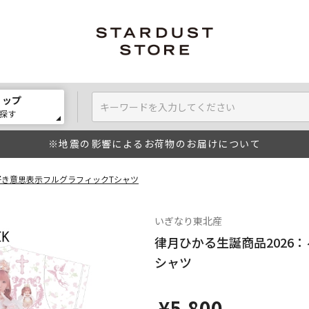
ョップ
探す
※地震の影響によるお荷物のお届けについて
好き意思表示フルグラフィックTシャツ
いぎなり東北産
律月ひかる生誕商品2026
シャツ
¥5,800