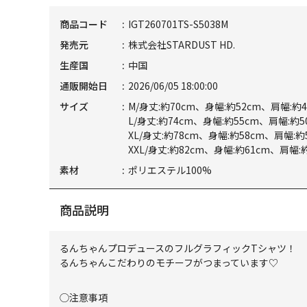
商品コード
IGT260701TS-S5038M
発売元
株式会社STARDUST HD.
生産国
中国
通販開始日
2026/06/05 18:00:00
サイズ
M/身丈:約70cm、身幅:約52cm、肩幅:約4
L/身丈:約74cm、身幅:約55cm、肩幅:約5
XL/身丈:約78cm、身幅:約58cm、肩幅:約
XXL/身丈:約82cm、身幅:約61cm、肩幅:
素材
ポリエステル100%
商品説明
るんちゃんプロデュースのフルグラフィックTシャツ！
るんちゃんこだわりのモチーフがつまっています♡
◯注意事項