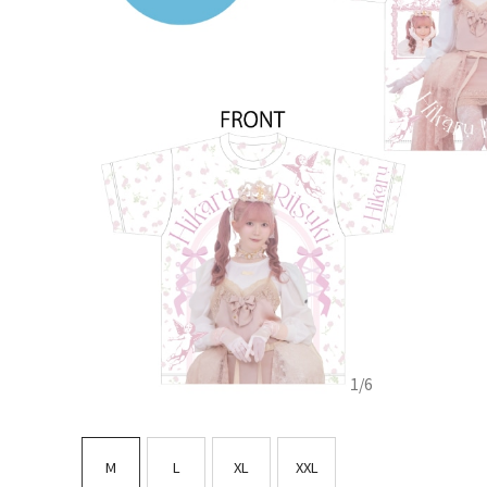
1
/
6
M
L
XL
XXL