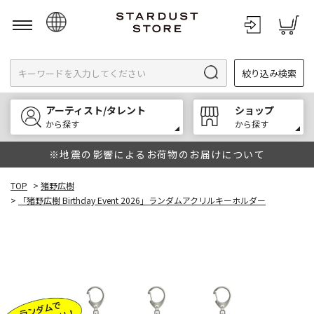
日本語
絞り込み検索
English
한국어
アーティスト/タレント
ショップ
中文
から探す
から探す
※地震の影響によるお荷物のお届けについて
TOP
>
猪野広樹
>
「猪野広樹 Birthday Event 2026」ランダムアクリルキーホルダー