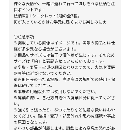
様々な表情や、一緒に連れて行ってほしそうな絵柄も注
目ポイントです！
絵柄6種＋シークレット1種の全7種。
何が入っているかはお手元に届くまでお楽しみに★
◯注意事項
※掲載している画像はイメージです。実際の商品とは仕
様が多少異なる場合がございます。
※商品のサイズには若干の個体差が生じます。そのため
サイズは「約」と表記させていただいております。
※変形・変質・火災の原因となりますので、火気や暖房
器具等に近づけないでください。
※直射日光の当たる場所、高温多湿の場所での使用・保
管は避けてください。
※本来の用途以外では使用しないでください。
※廃棄の際は、各地方自治体の廃棄区分に従ってくださ
い。
※強く引っ張ったり、ぶつけたりなど乱暴な扱いはおや
めください。破損・変形・部品外れや思わぬ怪我や事故
の原因となります。
※小さい部品が付属します。誤飲による窒息の恐れがあ