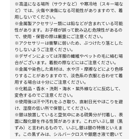
※高温になる場所（サウナなど）や寒冷地（スキー場な
ど）では、火傷や凍傷になる可能性がありますので、着
用しないでください。
※金属製アクセサリー類には鉛などが含まれている可能
性があります。お子様が誤って飲み込む危険性があるの
で、使用・保管の際は厳重にご注意ください。
※アクセサリーは衝撃に弱いため、ぶつけたり落とした
りしないようご注意ください。
※デザインによっては洋服の繊維やペットの毛に絡む場
合がございます。着脱の際などにはご注意ください。
※金属や染色した素材は、水や汗・摩擦などにより色移
りすることがありますので、淡色系の衣服と合わせて着
用する場合は十分にご注意ください。
※化粧品・香水・洗剤・海水・紫外線などに反応して、
変色するのでご注意ください。
※使用後は汗や汚れをふき取り、直射日光やほこりを避
け、湿度の低い所で保管してください。
※銀は放置していると空気中にある硫黄分が付着し、表
面に酸化銀を作る性質があります。これがいぶし銀（黒
ずみ）と言われるもので、いぶし銀は銀の特徴といえま
す。この黒ずみは、シルバークロスや銀磨き液で磨いて