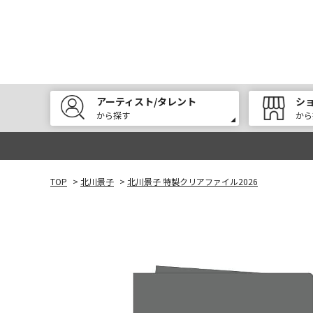
アーティスト/タレント
シ
から探す
から
TOP
>
北川景子
>
北川景子 特製クリアファイル2026