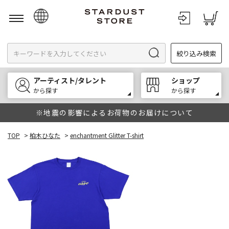
日本語
絞り込み検索
English
한국어
アーティスト/タレント
ショップ
中文
から探す
から探す
※地震の影響によるお荷物のお届けについて
TOP
>
柏木ひなた
>
enchantment Glitter T-shirt