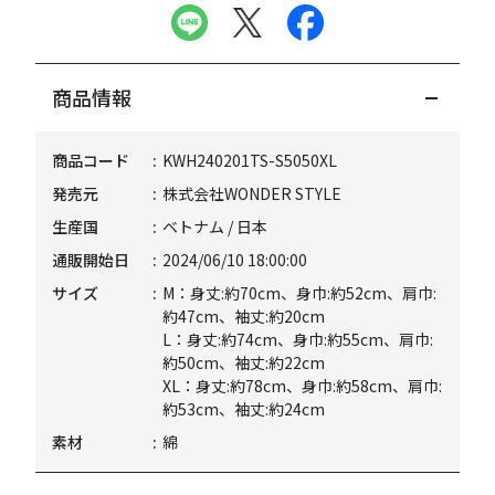
商品情報
商品コード
KWH240201TS-S5050XL
発売元
株式会社WONDER STYLE
生産国
ベトナム / 日本
通販開始日
2024/06/10 18:00:00
サイズ
M：身丈:約70cm、身巾:約52cm、肩巾:
約47cm、袖丈:約20cm
L：身丈:約74cm、身巾:約55cm、肩巾:
約50cm、袖丈:約22cm
XL：身丈:約78cm、身巾:約58cm、肩巾:
約53cm、袖丈:約24cm
素材
綿