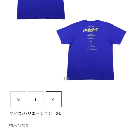
1
/
6
M
L
XL
サイズ/バリエーション
XL
柏木ひなた