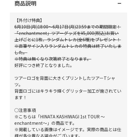
商品説明
【外付け特典】
6月10日(月)18:00～6月17日(月)23:59までの期間限定！
「enchantment」ツアーグッズを¥5,000(税込)お買い
上げごとに1枚、ランダムトレカ(全6種)をプレゼント！
※直筆サイン入りランダムトレカの特典は終了いたしま
した。
※特典は無くなり次第終了となります。
好評につき終了となりました。
ツアーロゴを背面に大きくプリントしたツアーTシャ
ツ。
背面ロゴにはキラキラ輝くグリッター加工が施されてい
ます！
◯注意事項
※こちらは「HINATA KASHIWAGI 1st TOUR ～
enchantment～」の商品です。
※掲載している画像はイメージです。実際の商品とは仕
様が多少異なる場合がございます。