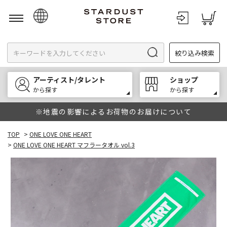
日本語
絞り込み検索
English
한국어
アーティスト/タレント
ショップ
中文
から探す
から探す
※地震の影響によるお荷物のお届けについて
TOP
>
ONE LOVE ONE HEART
>
ONE LOVE ONE HEART マフラータオル vol.3