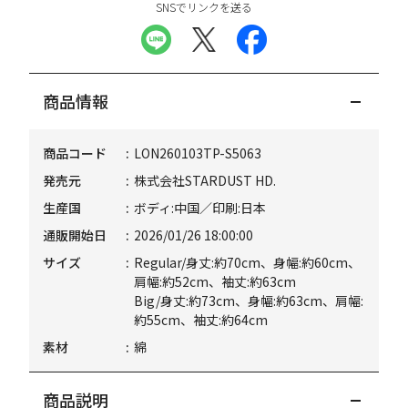
SNSでリンクを送る
商品情報
商品コード
LON260103TP-S5063
発売元
株式会社STARDUST HD.
生産国
ボディ:中国／印刷:日本
通販開始日
2026/01/26 18:00:00
サイズ
Regular/身丈:約70cm、身幅:約60cm、
肩幅:約52cm、袖丈:約63cm
Big/身丈:約73cm、身幅:約63cm、肩幅:
約55cm、袖丈:約64cm
素材
綿
商品説明