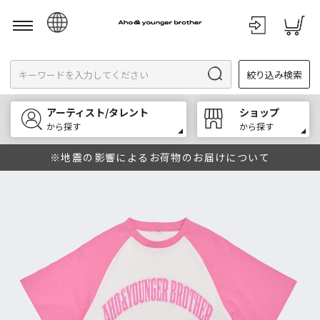
日本語
絞り込み検索
English
한국어
アーティスト/タレント
ショップ
中文
から探す
から探す
※地震の影響によるお荷物のお届けについて