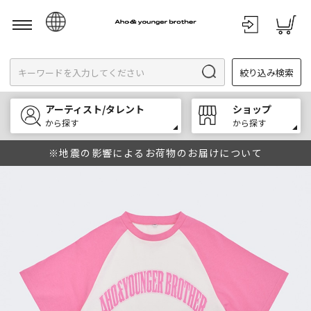
日本語
絞り込み検索
English
한국어
アーティスト/タレント
ショップ
中文
から探す
から探す
※地震の影響によるお荷物のお届けについて