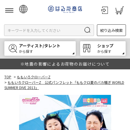
日本語
絞り込み検索
English
한국어
アーティスト/タレント
ショップ
中文
から探す
から探す
※地震の影響によるお荷物のお届けについて
TOP
>
ももいろクローバーZ
>
ももいろクローバーZ 公式パンフレット「ももクロ夏のバカ騒ぎ WORLD
SUMMER DIVE 2013」