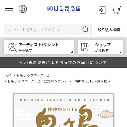
日本語
絞り込み検索
English
한국어
アーティスト/タレント
ショップ
中文
から探す
から探す
※地震の影響によるお荷物のお届けについて
TOP
>
ももいろクローバーZ
>
ももいろクローバーZ 公式パンフレット 桃神祭 2016～鬼ヶ島～