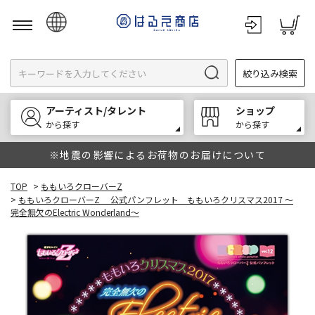
日本語
絞り込み検索
English
한국어
アーティスト/タレント
ショップ
中文
から探す
から探す
※地震の影響によるお荷物のお届けについて
TOP
>
ももいろクローバーZ
>
ももいろクローバーZ 公式パンフレット ももいろクリスマス2017 ～
完全無欠のElectric Wonderland～