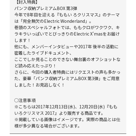
【封入特典】
パンフ収納プレミアムBOX 第3弾
今年で8年目を迎える『ももい ろクリスマス』のテーマ
は「完全無欠のElectric Wonderland」。
巻頭のスペシャルフォトでは、ももクロがワクワク、キ
ラキラいっぱいでとびっきりのElectric X’masをお届け
します！
他にも、メンバーインタビューや2017年 後半の活動に
密着したライブドキュメント、
ここでしか見ることのできない舞台裏のオフショットな
ど読み応えたっぷり！
さらに、今回の購入者特典にはリクエストの声も多かっ
た、豪華「パンフ収納プレミアムBOX 第3弾」をご用意
しました！お見逃しなく！
◯注意事項
※こちらは2017年12月13日(水)、12月20日(水)『もも
いろクリスマス 2017』より販売する商品です。
※掲載している画像はイメージです。実際の商品とは仕
様が多少異なる場合がございます。