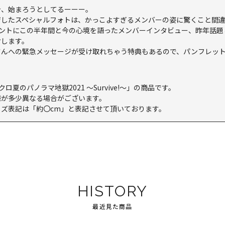
今、始まろうとしてるーーー。
ジしたスペシャルフォトは、かっこよすぎるメンバーの姿に驚くこと間
ュメントにこの半年間と今の心境を語ったメンバーインタビュー、昨年話題
けします。
さんへの緊急メッセージが受け取れちゃう特典もあるので、パンフレッ
クロ夏のパノラマ地獄2021 ～Survive!～」の商品です。
様が多少異なる場合がございます。
ズ表記は「約〇cm」と表記させて頂いております。
HISTORY
最近見た商品