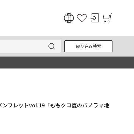
日本語
English
絞り込み検索
한국어
中文
ンフレットvol.19「ももクロ夏のパノラマ地