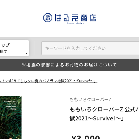
ョップ
探す
※地震の影響によるお荷物のお届けについて
ol.19「ももクロ夏のパノラマ地獄2021～Survive!～」
ももいろクローバーZ
ももいろクローバーZ 公式パ
獄2021～Survive!～」
¥3,000