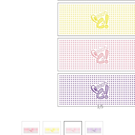
1
/
5