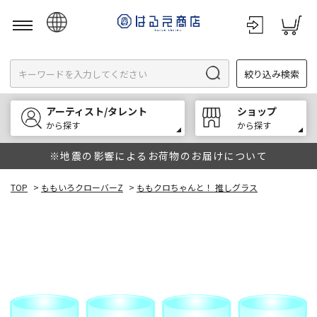
日本語
絞り込み検索
English
한국어
アーティスト/タレント
ショップ
中文
から探す
から探す
※地震の影響によるお荷物のお届けについて
TOP
>
ももいろクローバーZ
>
ももクロちゃんと！ 推しグラス