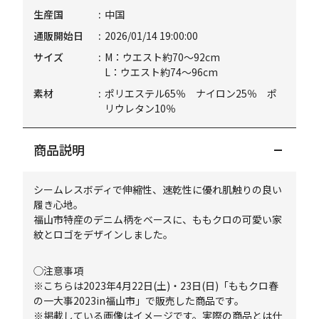
生産国
中国
通販開始日
2026/01/14 19:00:00
サイズ
M：ウエスト約70～92cm
L：ウエスト約74～96cm
素材
ポリエステル65％ ナイロン25％ ポ
リウレタン10％
商品説明
シームレスボディで伸縮性、速乾性に優れ肌触りの良い
履き心地。
福山市特産のデニム柄をベースに、ももクロの可愛い家
紋とロゴをデザインしました。
◯注意事項
※こちらは2023年4月22日(土)・23日(日)「ももクロ春
の一大事2023in福山市」で販売した商品です。
※掲載している画像はイメージです。実際の商品とは仕