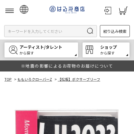
日本語
絞り込み検索
English
한국어
アーティスト/タレント
ショップ
中文
から探す
から探す
※地震の影響によるお荷物のお届けについて
TOP
>
ももいろクローバーZ
>
【松坂】ボクサーブリーフ