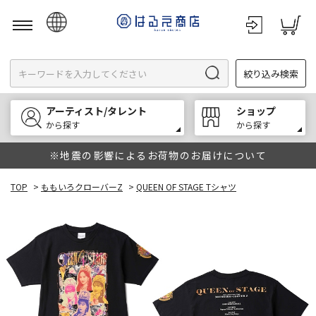
日本語
絞り込み検索
English
한국어
アーティスト/タレント
ショップ
中文
から探す
から探す
※地震の影響によるお荷物のお届けについて
TOP
>
ももいろクローバーZ
>
QUEEN OF STAGE Tシャツ