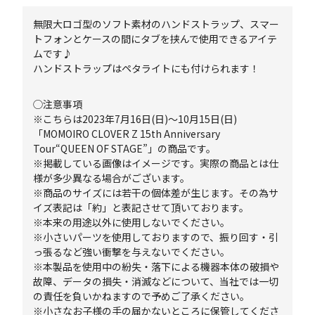
無限大ロゴ型のソフト素材のハンドストラップ、スマー
トフォンとケースの間にタブを挟んで使用できるアイテ
ムです♪
ハンドストラップはペタライトにも付けられます！
◯注意事項
※こちらは2023年7月16日(日)～10月15日(日)
「MOMOIRO CLOVER Z 15th Anniversary
Tour“QUEEN OF STAGE”」の商品です。
※掲載している画像はイメージです。実際の商品とは仕
様が多少異なる場合がございます。
※商品のサイズには若干の個体差が生じます。その為サ
イズ表記は「約」と表記させて頂いております。
※本来の用途以外に使用しないでください。
※小さいパーツを使用しておりますので、振り回す・引
っ張るなど強い衝撃を与えないでください。
※本製品を使用中の紛失・落下による機器本体の破損や
故障、データの損失・消滅などについて、当社では一切
の責任を負いかねますので予めご了承ください。
※小さなお子様の手の届かないところに保管してくださ