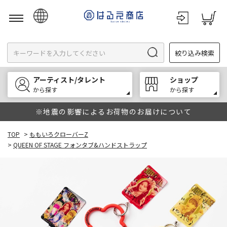
日本語
絞り込み検索
English
한국어
アーティスト/タレント
ショップ
中文
から探す
から探す
※地震の影響によるお荷物のお届けについて
TOP
>
ももいろクローバーZ
>
QUEEN OF STAGE フォンタブ&ハンドストラップ