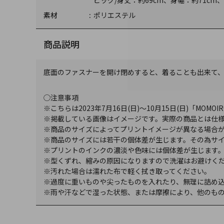
ビッグ/身丈：約69cm、身幅：約71cm、
素材
ポリエステル
商品説明
底面のファスナーを開け閉めすると、着ることも出来て
◯注意事項
※こちらは2023年7月16日(日)～10月15日(日)「MOMOIRO CL
※掲載している画像はイメージです。実際の商品とは仕
※商品のサイズによってプリントイメージが異なる場合
※商品のサイズには若干の個体差が生じます。その為サ
※プリントのインクの濃淡や色味には個体差が生じます
※型くずれ、縮みの原因になりますので洗濯はお避けく
※汚れた場合は濡れた布で軽く拭き取ってください。
※過度に重いものや尖ったものを入れたり、無理に詰め
※雨や汗などで湿った状態、または摩擦により、他のも