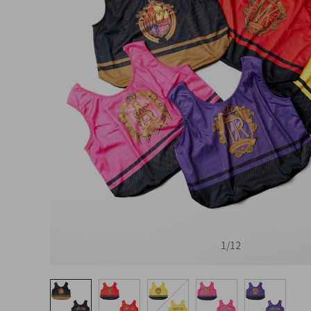
1
/
12