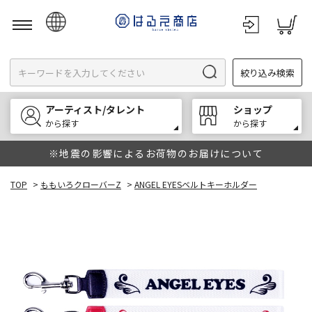
日本語
絞り込み検索
English
한국어
アーティスト/タレント
ショップ
中文
から探す
から探す
※地震の影響によるお荷物のお届けについて
TOP
>
ももいろクローバーZ
>
ANGEL EYESベルトキーホルダー