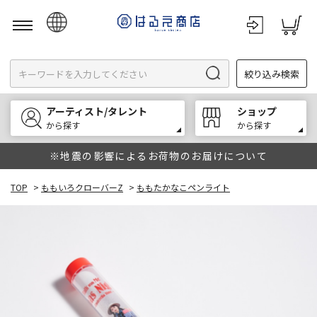
日本語
絞り込み検索
English
한국어
アーティスト/タレント
ショップ
中文
から探す
から探す
※地震の影響によるお荷物のお届けについて
TOP
>
ももいろクローバーZ
>
ももたかなこペンライト