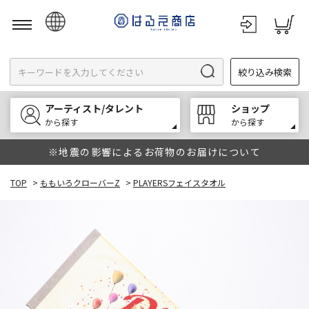
日本語
絞り込み検索
English
한국어
アーティスト/タレント
ショップ
中文
から探す
から探す
※地震の影響によるお荷物のお届けについて
TOP
>
ももいろクローバーZ
>
PLAYERSフェイスタオル