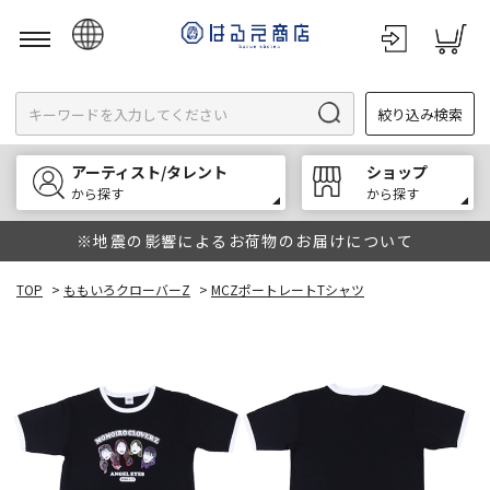
日本語
絞り込み検索
English
한국어
アーティスト/タレント
ショップ
中文
から探す
から探す
※地震の影響によるお荷物のお届けについて
TOP
>
ももいろクローバーZ
>
MCZポートレートTシャツ