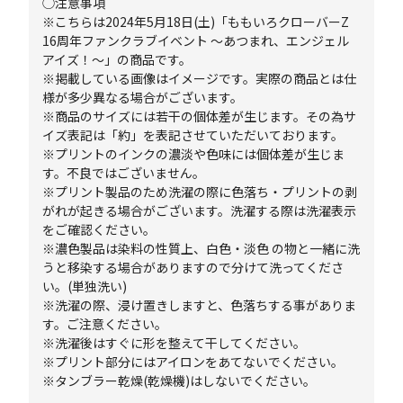
◯注意事項
※こちらは2024年5月18日(土)「ももいろクローバーZ
16周年ファンクラブイベント ～あつまれ、エンジェル
アイズ！～」の商品です。
※掲載している画像はイメージです。実際の商品とは仕
様が多少異なる場合がございます。
※商品のサイズには若干の個体差が生じます。その為サ
イズ表記は「約」を表記させていただいております。
※プリントのインクの濃淡や色味には個体差が生じま
す。不良ではございません。
※プリント製品のため洗濯の際に色落ち・プリントの剥
がれが起きる場合がございます。洗濯する際は洗濯表示
をご確認ください。
※濃色製品は染料の性質上、白色・淡色 の物と一緒に洗
うと移染する場合がありますので分けて洗ってくださ
い。(単独洗い)
※洗濯の際、浸け置きしますと、色落ちする事がありま
す。ご注意ください。
※洗濯後はすぐに形を整えて干してください。
※プリント部分にはアイロンをあてないでください。
※タンブラー乾燥(乾燥機)はしないでください。