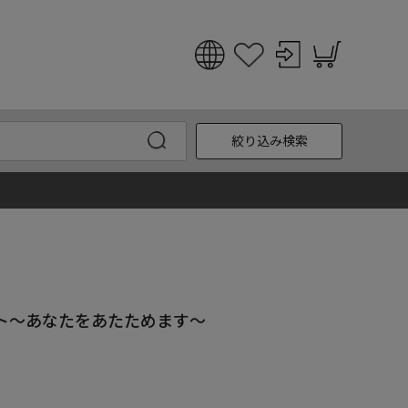
日本語
English
絞り込み検索
한국어
中文
ット～あなたをあたためます～