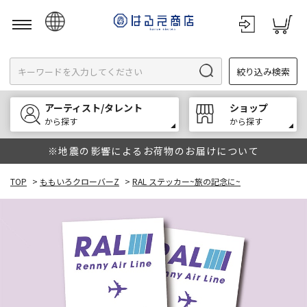
日本語
絞り込み検索
English
한국어
アーティスト/タレント
ショップ
中文
から探す
から探す
※地震の影響によるお荷物のお届けについて
TOP
>
ももいろクローバーZ
>
RAL ステッカー~旅の記念に~