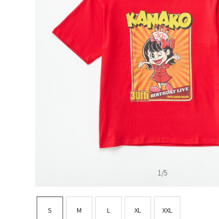
1
/
5
S
M
L
XL
XXL