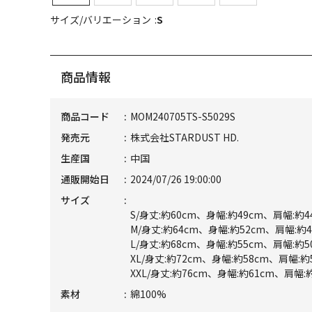
サイズ/バリエーション
S
商品情報
商品コード
MOM240705TS-S5029S
発売元
株式会社STARDUST HD.
生産国
中国
通販開始日
2024/07/26 19:00:00
サイズ
S/身丈:約60cm、身幅:約49cm、肩幅:約
M/身丈:約64cm、身幅:約52cm、肩幅:約
L/身丈:約68cm、身幅:約55cm、肩幅:約
XL/身丈:約72cm、身幅:約58cm、肩幅:
XXL/身丈:約76cm、身幅:約61cm、肩幅:
素材
綿100%