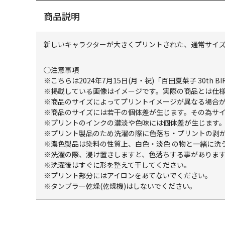
商品説明
新しいキャラクターが大きくプリントされた、通常サイズ
◯注意事項
※こちらは2024年7月15日(月・祝)「百田夏菜子 30th BI
※掲載している画像はイメージです。実際の商品とは仕
※商品のサイズによってプリントイメージが異なる場合
※商品のサイズには若干の個体差が生じます。その為サ
※プリントのインクの濃淡や色味には個体差が生じます
※プリント製品のため洗濯の際に色落ち・プリントの剥
※濃色製品は染料の性質上、白色・淡色 の物と一緒に洗
※洗濯の際、浸け置きしますと、色落ちする事がありま
※洗濯後はすぐに形を整えて干してください。
※プリント部分にはアイロンをあてないでください。
※タンブラー乾燥(乾燥機)はしないでください。