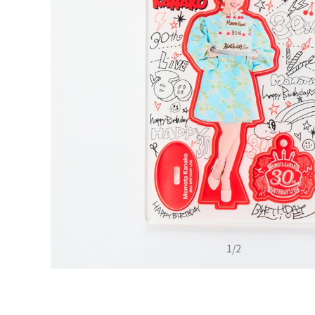
1
/
2