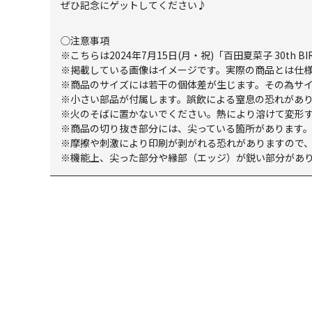
ぜひ記念にゲットしてください♪
◯注意事項
※こちらは2024年7月15日(月・祝)「百田夏菜子 30th BI
※掲載している画像はイメージです。実際の商品とは仕
※商品のサイズには若干の個体差が生じます。その為サ
※小さい部品が付属します。誤飲による窒息の恐れがあ
※火のそばに置かないでください。熱により溶けて変形
※商品の切り抜き部分には、尖っている箇所があります
※摩擦や刺激により印刷が剥がれる恐れがありますので
※機能上、尖った部分や縁部（エッジ）が鋭い部分があ