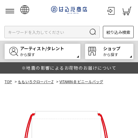
日本語
絞り込み検索
English
한국어
アーティスト/タレント
ショップ
中文
から探す
から探す
※地震の影響によるお荷物のお届けについて
TOP
>
ももいろクローバーZ
>
VITAMIN-B ビニールバッグ