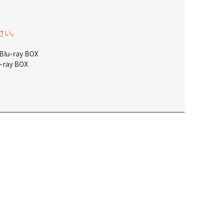
さい。
-ray BOX
ay BOX