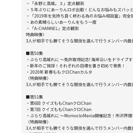
・「永野と高城。３」定点観測
・５年ぶりにあーりんロボ出動！どんなお悩みもズバッと解
・「2019年を気持ち良く終わる為のお悩み相談室」完全
・あの素晴らしいあーりんをもう一度
・「A-CHANNEL」定点観測
特典映像〉
3人が相手でも勝てそうな競技を選んで行うメンバー内数的不
■第50集
・ぶらり高城れに ～免許取得記念! 海岸沿いをドライブ
・新年のご挨拶！それぞれの目標を書き初めで発表！
・2020年 新春ももクロChanカルタ
〈特典映像〉
3人が相手でも勝てそうな競技を選んで行うメンバー内数的不
■第51集
・第6回 クイズももChanクロChan
・第7回 クイズももChanクロChan
・ぶらり高城れに ～MomocloMania開催記念！所沢
〈特典映像〉
3人が相手でも勝てそうな競技を選んで行うメンバー内数的不