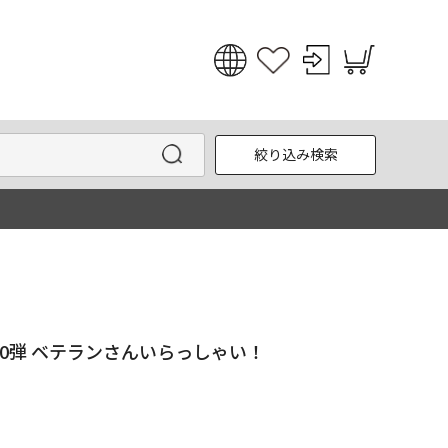
日本語
English
絞り込み検索
한국어
中文
第10弾 ベテランさんいらっしゃい！