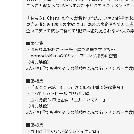
さらに！彼女らのLIVEへ向けた汗と涙のドキュメントも
『ももクロChan』の全てが集約された、ファン必携の永
見応え満足度120%の本編には、あの名物企画もてんこ盛
泣いて笑って旅して食べて! 他では絶対見られない4人の
■第47集
・ぶらり高城れに ～三軒茶屋で芝居を学ぶ旅～
・MomocloMania2019 オープニング撮影に密着
〈特典映像〉
3人が相手でも勝てそうな競技を選んで行うメンバー内数的不
■第48集
・「永野と高城。3」に向けて麻布十番で決起集会！
・こってりパトロール ゴリパラ編
・玉井詩織 ソロ冠企画 「玉井にハマれ！」
〈特典映像〉
3人が相手でも勝てそうな競技を選んで行うメンバー内数的不
■第49集
・百田と玉井のいきなりレディオChan