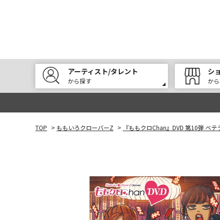
アーティスト/タレント
シ
から探す
から
TOP
>
ももいろクローバーZ
>
『ももクロChan』DVD 第10弾 