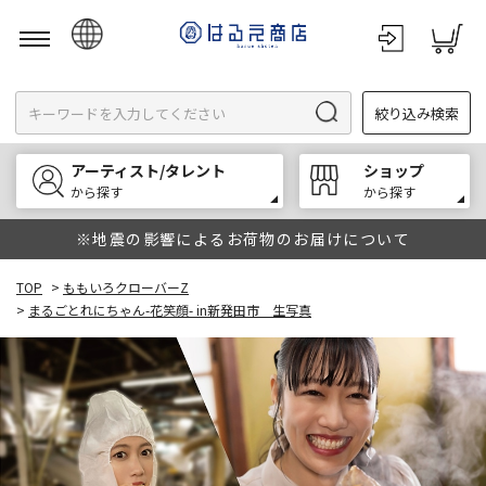
日本語
絞り込み検索
English
한국어
アーティスト/タレント
ショップ
中文
から探す
から探す
※地震の影響によるお荷物のお届けについて
TOP
>
ももいろクローバーZ
>
まるごとれにちゃん-花笑顔- in新発田市 生写真