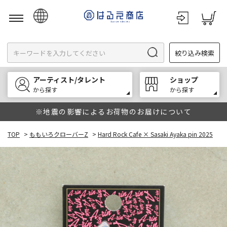
日本語
絞り込み検索
English
한국어
アーティスト/タレント
ショップ
中文
から探す
から探す
※地震の影響によるお荷物のお届けについて
TOP
>
ももいろクローバーZ
>
Hard Rock Cafe × Sasaki Ayaka pin 2025