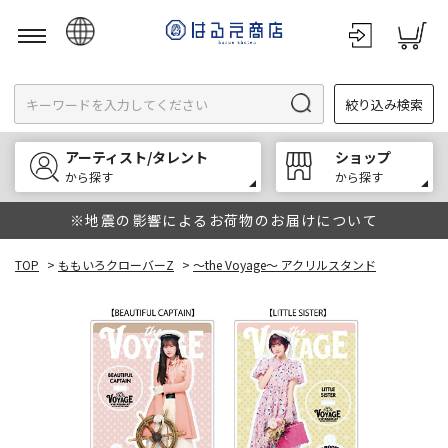
日本語
絞り込み検索
English
한국어
アーティスト/タレント
ショップ
中文
から探す
から探す
※地震の影響によるお荷物のお届けについて
TOP
>
ももいろクローバーZ
>
～the Voyage～ アクリルスタンド