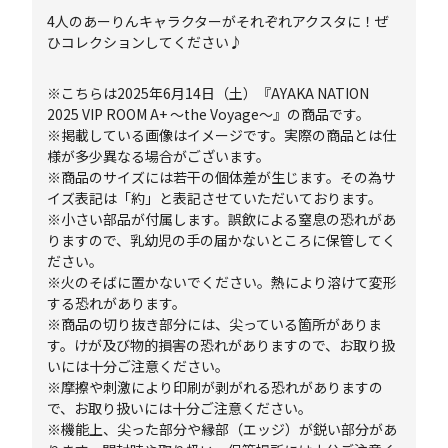
4人のあーりんキャラクターがそれぞれアクスタに！ぜ
ひコレクションしてください♪
※こちらは2025年6月14日（土）『AYAKA NATION
2025 VIP ROOM A+ ～the Voyage～』の商品です。
※掲載している画像はイメージです。実際の商品とは仕
様が多少異なる場合がございます。
※商品のサイズには若干の個体差が生じます。その為サ
イズ表記は「約」と表記させていただいております。
※小さい部品が付属します。誤飲による窒息の恐れがあ
りますので、乳幼児の手の届かないところに保管してく
ださい。
※火のそばに置かないでください。熱により溶けて変形
する恐れがあります。
※商品の切り抜き部分には、尖っている箇所がありま
す。けが及び物的損害の恐れがありますので、お取り扱
いには十分ご注意ください。
※摩擦や刺激により印刷が剥がれる恐れがありますの
で、お取り扱いには十分ご注意ください。
※機能上、尖った部分や縁部（エッジ）が鋭い部分があ