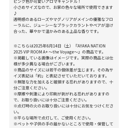
ピンク色が可愛いアロマキャンドル！
小さめサイズなので、お家の色々な場所で使用できます
♪
透明感のあるローズやマグノリアがメインの優雅なフロ
ーラルに、ジューシーなブラックカラントやペアが溶け
合った、華やかで温かみのある上品な香りです。
※こちらは2025年6月14日（土）『AYAKA NATION
2025 VIP ROOM A+ ～the Voyage～』の商品です。
※掲載している画像はイメージです。実際の商品とは仕
様が多少異なる場合がございます。
※商品のサイズには若干の個体差が生じます。その為サ
イズ表記は「約」と表記させていただいております。
※無理な力を加えると破損する恐れがありますので、十
分ご注意ください。
※摩擦や刺激により印刷が剥がれる恐れがありますの
で、お取り扱いには十分ご注意ください。
※点灯時の火のお取り扱いには十分にお気をつけくださ
い。
※平らな場所で点灯して、ご使用ください。
※ペットや子供の手の届かないところで使用・保管して