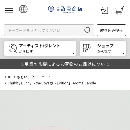
日本語
絞り込み検索
English
한국어
アーティスト/タレント
ショップ
中文
から探す
から探す
※地震の影響によるお荷物のお届けについて
TOP
>
ももいろクローバーZ
>
Chubby Bunny ～the Voyage～Edition」 Aroma Candle