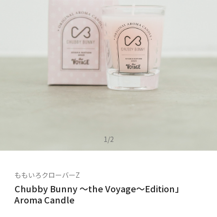
1
/
2
ももいろクローバーZ
Chubby Bunny ～the Voyage～Edition」
Aroma Candle