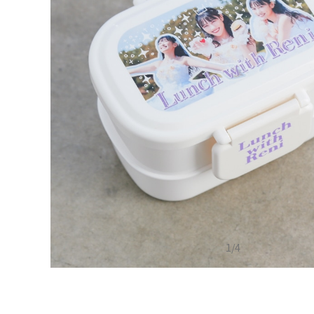
1
/
4