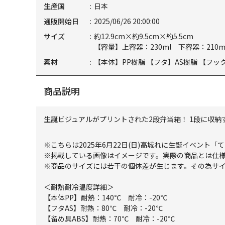
生産国
日本
通販開始日
2025/06/26 20:00:00
サイズ
約12.9cm×約9.5cm×約5.5cm
【容量】上容器：230ml 下容器：210m
素材
【本体】PP樹脂 【フタ】AS樹脂 【フッ
商品説明
生誕ビジュアルがプリントされた2段弁当箱！ 1段に収
※こちらは2025年6月22日(日)高城れに生誕イベン
※掲載している画像はイメージです。実際の商品とは仕
※商品のサイズには若干の個体差が生じます。その為サ
＜耐熱耐冷温度詳細＞
【本体PP】耐熱：140℃ 耐冷：-20℃
【フタAS】耐熱：80℃ 耐冷：-20℃
【留め具ABS】耐熱：70℃ 耐冷：-20℃