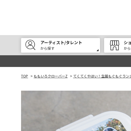
アーティスト/タレント
シ
から探す
から
TOP
>
ももいろクローバーZ
>
てくてくやほい！生誕もぐもぐラン