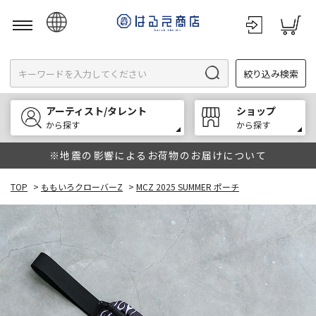
日本語
絞り込み検索
English
한국어
アーティスト/タレント
ショップ
中文
から探す
から探す
※地震の影響によるお荷物のお届けについて
TOP
>
ももいろクローバーZ
>
MCZ 2025 SUMMER ポーチ