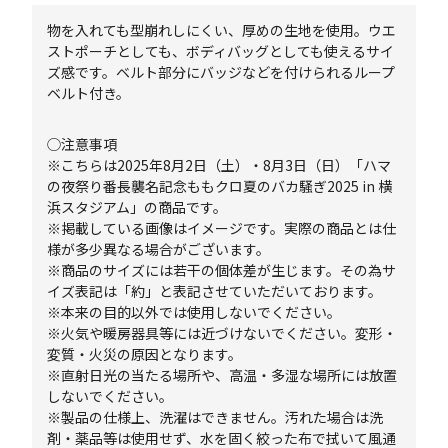
物を入れても型崩れしにくい、厚めの生地を使用。ウエ
ストポーチとしても、ボディバッグとしても使えるサイ
ズ感です。ベルト部分にバッジなどを付けられるループ
ベルト付き。
◯注意事項
※こちらは2025年8月2日（土）・8月3日（日）「ハマ
の夜祭り番長襲名記念ももクロ夏のバカ騒ぎ2025 in 横
浜スタジアム」の商品です。
※掲載している画像はイメージです。実際の商品とは仕
様が多少異なる場合がございます。
※商品のサイズには若干の個体差が生じます。その為サ
イズ表記は「約」と表記させていただいております。
※本来の目的以外では使用しないでください。
※火気や暖房器具等には近づけないでください。変形・
変質・火災の原因となります。
※直射日光の当たる場所や、高温・多湿な場所には放置
しないでください。
※製品の仕様上、洗濯はできません。汚れた場合は洗
剤・薬品等は使用せず、水を固く絞った布で拭いて風通