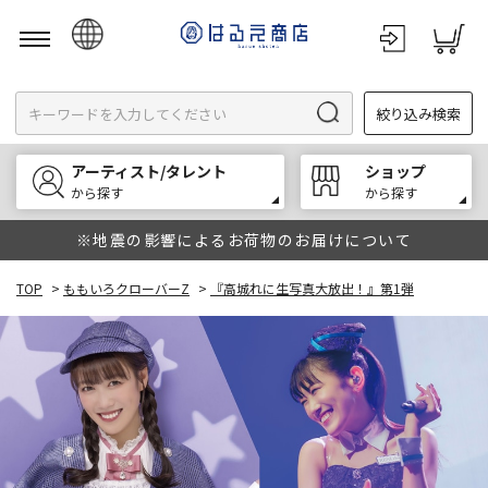
日本語
絞り込み検索
English
한국어
アーティスト/タレント
ショップ
中文
から探す
から探す
※地震の影響によるお荷物のお届けについて
TOP
>
ももいろクローバーZ
>
『高城れに生写真大放出！』第1弾