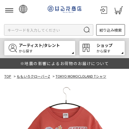
日本語
絞り込み検索
English
한국어
アーティスト/タレント
ショップ
中文
から探す
から探す
※地震の影響によるお荷物のお届けについて
TOP
>
ももいろクローバーZ
>
TOKYO MOMOCLOLAND Tシャツ