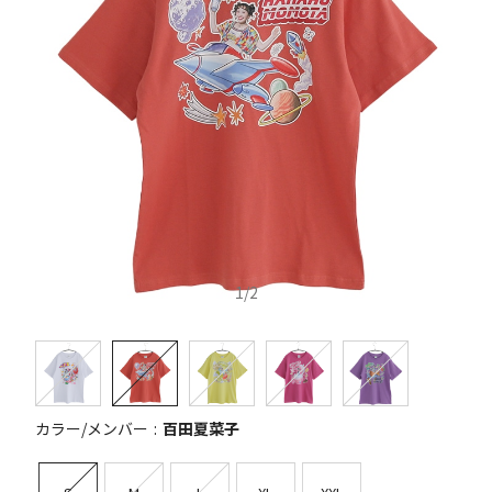
1
/
2
カラー/メンバー
百田夏菜子