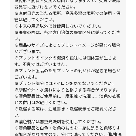
※変形・変質・火災の原因となりますので、火気や暖房
器具等に近づけないでください。
※直射日光の当たる場所、高温多湿の場所での使用・保
管は避けてください。
※本来の用途以外では使用しないでください。
※廃棄の際は、各地方自治体の廃棄区分に従ってくださ
い。
※商品のサイズによってプリントイメージが異なる場合
がございます。
※プリントのインクの濃淡や色味には個体差が生じま
す。不良ではございません。
※プリント製品のためプリントの剥がれが起きる場合が
ございます。
※プリント部分にはアイロンをあてないでください。
※摩擦や汗・水濡れにより色移りする場合があります。
※濃色製品はご使用前に一度単独で洗濯し、淡色の衣類
との併用はお避けください。
※洗濯する際は、注意書き・洗濯表示をご確認くださ
い。
※濃色製品は無蛍光洗剤を使用してください。
※濃色製品と白色・淡色のものを一緒に洗うと色移りす
る場合がありますので、分けて洗ってください。(単独洗