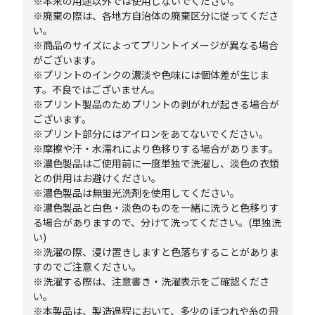
※本来の用途以外では使用しないでください。
※廃棄の際は、各地方自治体の廃棄区分に従ってくださ
い。
※商品のサイズによってプリントイメージが異なる場合
がございます。
※プリントのインクの濃淡や色味には個体差が生じま
す。不良ではございません。
※プリント製品のためプリントの剥がれが起きる場合が
ございます。
※プリント部分にはアイロンをあてないでください。
※摩擦や汗・水濡れにより色移りする場合があります。
※濃色製品はご使用前に一度単独で洗濯し、淡色の衣類
との併用はお避けください。
※濃色製品は無蛍光洗剤を使用してください。
※濃色製品と白色・淡色のものを一緒に洗うと色移りす
る場合がありますので、分けて洗ってください。(単独洗
い)
※洗濯の際、浸け置きしますと色落ちすることがありま
すのでご注意ください。
※洗濯する際は、注意書き・洗濯表示をご確認くださ
い。
※本製品は、製造過程において、多少のほつれや糸の飛