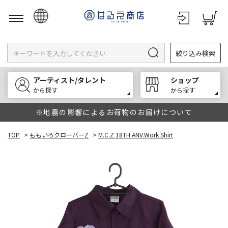
日本語
絞り込み検索
English
한국어
アーティスト/タレント
ショップ
中文
から探す
から探す
※地震の影響によるお荷物のお届けについて
TOP
>
ももいろクローバーZ
>
M.C.Z 18TH ANV.Work Shirt