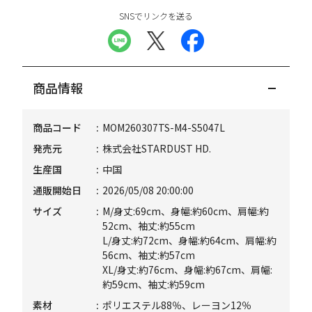
SNSでリンクを送る
商品情報
商品コード
MOM260307TS-M4-S5047L
発売元
株式会社STARDUST HD.
生産国
中国
通販開始日
2026/05/08 20:00:00
サイズ
M/身丈:69cm、身幅:約60cm、肩幅:約
52cm、袖丈:約55cm
L/身丈:約72cm、身幅:約64cm、肩幅:約
56cm、袖丈:約57cm
XL/身丈:約76cm、身幅:約67cm、肩幅:
約59cm、袖丈:約59cm
素材
ポリエステル88％、レーヨン12％