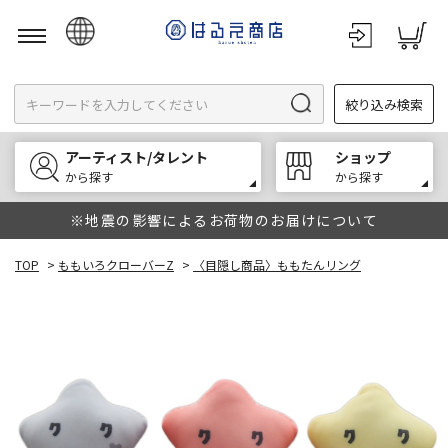
日本語
絞り込み検索
English
한국어
アーティスト/タレント
ショップ
中文
から探す
から探す
※地震の影響によるお荷物のお届けについて
TOP
>
ももいろクローバーZ
>
〈目隠し商品〉ももたんリング