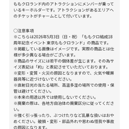
ももクロランド内のアトラクションにメンバーが乗って
いるキーホルダーです。アトラクションがあるエリアへ
のチケットがチャームとして付いています。
◯注意事項
※こちらは2026年5月3日（日・祝）「ももクロ結成18
周年記念イベント 東京ももクロランド」の商品です。
※掲載している画像はイメージです。実際の商品とは仕
様が多少異なる場合がございます。
※商品のサイズには若干の個体差が生じます。その為サ
イズ表記は「約」と表記させていただいております。
※変形・変質・火災の原因となりますので、火気や暖房
器具等に近づけないでください。
※直射日光の当たる場所、高温多湿の場所での使用・保
管は避けてください。
※本来の用途以外では使用しないでください。
※廃棄の際は、各地方自治体の廃棄区分に従ってくださ
い。
※強く引っ張ったり、ぶつけたりなど乱暴な扱いはおや
めください。破損・変形・部品外れや思わぬ怪我や事故
の原因となります。