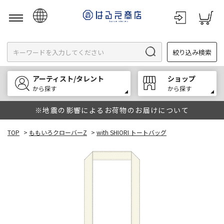
日本語
絞り込み検索
English
한국어
アーティスト/タレント
ショップ
中文
から探す
から探す
※地震の影響によるお荷物のお届けについて
TOP
>
ももいろクローバーZ
>
with SHIORI トートバッグ