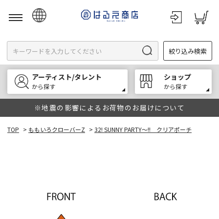
日本語
絞り込み検索
English
한국어
アーティスト/タレント
ショップ
中文
から探す
から探す
※地震の影響によるお荷物のお届けについて
TOP
>
ももいろクローバーZ
>
32! SUNNY PARTY～!! クリアポーチ