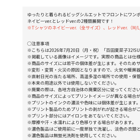
ゆったりと着られるビッグシルエットでフロントにワン
ネイビーver.とレッドver.の2種類展開です！
※Tシャツのネイビーver.（全サイズ）、レッドver.（
◯注意事項
※こちらは2026年7月20日（月・祝）「百田夏菜子32!SUN
※掲載している画像はイメージです。実際の商品とは仕
※商品のサイズには若干の個体差が生じます。そのため
※変形・変質・火災の原因となりますので、火気や暖房
※直射日光の当たる場所、高温多湿の場所での使用・保
※本来の用途以外では使用しないでください。
※廃棄の際は、各地方自治体の廃棄区分に従ってくださ
※商品のサイズによってプリントイメージが異なる場合
※プリントのインクの濃淡や色味には個体差が生じます
※プリント製品のためプリントの剥がれが起きる場合が
※プリント部分にはアイロンをあてないでください。
※摩擦や汗・水濡れにより色移りする場合があります。
※濃色製品はご使用前に一度単独で洗濯し、淡色の衣類
※濃色製品は無蛍光洗剤を使用してください。