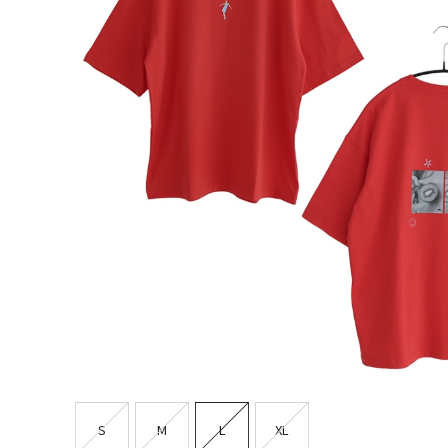
S
M
L
XL