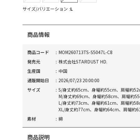
サイズ/バリエーション
L
商品情報
商品コード
MOM260713TS-S5047L-C8
発売元
株式会社STARDUST HD.
生産国
中国
通販開始日
2026/07/23 20:00:00
サイズ
S/身丈約65cm、身幅約55cm、肩幅約52
M/身丈約69cm、身幅約58cm、肩幅約55
L/身丈約73cm、身幅約61cm、肩幅約58
XL/身丈約77cm、身幅約64cm、肩幅約6
素材
綿
商品説明