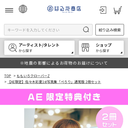
日本語
絞り込み検索
English
한국어
アーティスト/タレント
ショップ
中文
から探す
から探す
※地震の影響によるお荷物のお届けについて
TOP
>
ももいろクローバーZ
>
【AE限定】佐々木彩夏1st写真集「ぺろり」通常版 2冊セット