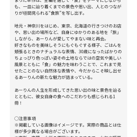
まった本作は、全編を通して「食」をテーマにしながら
も、一皿に辿り着くまでの景色や思い出、人とのつなが
りが垣間見られる“食旅”を写し出す。
地元・神奈川をはじめ、東京、北海道の行きつけのお店
や、思い出の場所など、自身にゆかりのある地を「旅」
しながら、あーりんが愛してやまない味と再会。
好きなものを美味しそうにもぐもぐする様子、ごはんを
頬張るときのナチュラルな表情、30歳になったばかりの
ちょっぴり色っぽい姿――その土地ならではの空気や美しい
風景とともに「食」の魅力を味わうことで、これまで見
せたことのない自然体な表情や、今だからこそ映し出せ
るあーりんの新たな魅力が詰まっている。
あーりんの人生を形成してきた思い出の味と景色を辿る
とともに、彼女自身の食へのこだわりも感じられる1
冊！
◯注意事項
※掲載している画像はイメージです。実際の商品とは仕
様が多少異なる場合がございます。